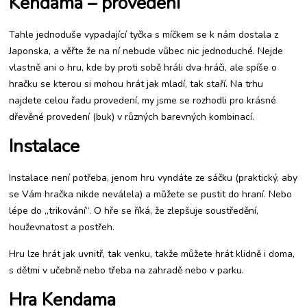
Kendama – provedení
hrách
Tahle jednoduše vypadající tyčka s míčkem se k nám dostala z
Japonska, a věřte že na ní nebude vůbec nic jednoduché. Nejde
vlastně ani o hru, kde by proti sobě hráli dva hráči, ale spíše o
hračku se kterou si mohou hrát jak mladí, tak staří. Na trhu
najdete celou řadu provedení, my jsme se rozhodli pro krásné
dřevěné provedení (buk) v různých barevných kombinací.
Instalace
Instalace není potřeba, jenom hru vyndáte ze sáčku (praktický, aby
se Vám hračka nikde neválela) a můžete se pustit do hraní. Nebo
lépe do „trikování“. O hře se říká, že zlepšuje soustředění,
houževnatost a postřeh.
Hru lze hrát jak uvnitř, tak venku, takže můžete hrát klidně i doma,
s dětmi v učebně nebo třeba na zahradě nebo v parku.
Hra Kendama