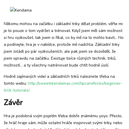
Někomu mohou na začátku i základní triky dělat problém, věřte mi
je to pouze o tom vydržet a trénovat. Když jsem měl sám možnost
si hru vyzkoušet, tak jsem si říkal, co by mě na to mohlo bavit… No
a podívejte, hra je v nabídce, protože mě nadchla. Základní triky
jsem zvládl po pár vyzkoušeních, ale pak jsem se dozvěděl, že
jsem opravdu na začátku. Existuje tisíce různých technik, triků,
možností… a ty všechny natrénovat bude chtít hodně úsilí.
Hodně zajímavých videí a základních triků naleznete třeba na
tomto webu:
http://sweetskendamas.com/tipsandtricks/beginner-
trick-tutorials/
Závěr
Hra je podobná svým pojetím třeba dobře známému yoyo. Přesto,
že hráč hraje sám, může ostatní hráče inspirovat svými triky, nebo