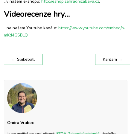
…v našem e-shopu:
http://eshop.zahradnizabava.cz
.
Videorecenze hry…
…na našem Youtube kanále:
https://www.youtube.com/embed/n-
mKd4GSBLQ
←
Spikeball
KanJam
→
Ondra Vrabec
Jsem majitelem společnosti
STOA-Zahradní minigolf
- českého