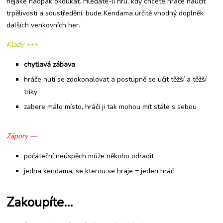
nějaké naopak okoukat. Hledáte-li hru, kdy chcete hráče naučit
trpělivosti a soustředění, bude Kendama určitě vhodný doplněk
dalších venkovních her.
Klady +++
chytlavá zábava
hráče nutí se zdokonalovat a postupně se učit těžší a těžší
triky
zabere málo místo, hráči ji tak mohou mít stále s sebou
Zápory —
počáteční neúspěch může někoho odradit
jedna kendama, se kterou se hraje = jeden hráč
Zakoupíte…