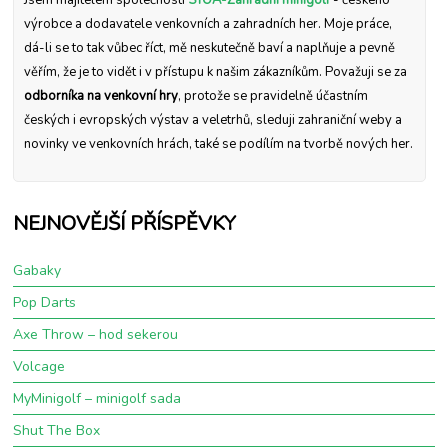
výrobce a dodavatele venkovních a zahradních her. Moje práce,
dá-li se to tak vůbec říct, mě neskutečně baví a naplňuje a pevně
věřím, že je to vidět i v přístupu k našim zákazníkům. Považuji se za
odborníka na venkovní hry
, protože se pravidelně účastním
českých i evropských výstav a veletrhů, sleduji zahraniční weby a
novinky ve venkovních hrách, také se podílím na tvorbě nových her.
NEJNOVĚJŠÍ PŘÍSPĚVKY
Gabaky
Pop Darts
Axe Throw – hod sekerou
Volcage
MyMinigolf – minigolf sada
Shut The Box