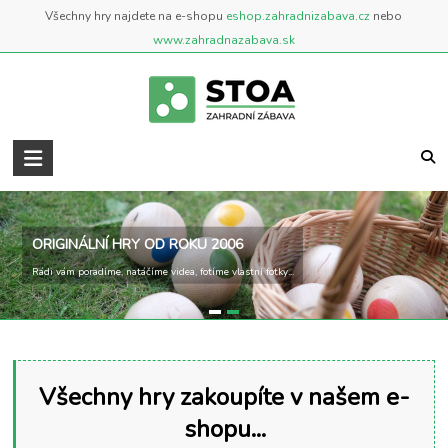
Skip
Všechny hry najdete na e-shopu
eshop.zahradnizabava.cz
nebo
to
www.zahradnazabava.sk
content
Zahradní
Zábava
..::
ORIGINÁLNÍ HRY OD ROKU 2006
BLOG
Rádi vám poradíme, natáčíme videa, fotíme vlastní fotky...
::..
Blog
o
zahradních
Všechny hry zakoupíte v našem e-
a
shopu...
venkovních