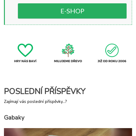
hrách
E-SHOP
POSLEDNÍ PŘÍSPĚVKY
Zajímají vás poslední příspěvky...?
Gabaky