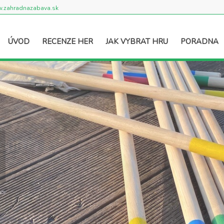
.zahradnazabava.sk
ÚVOD
RECENZE HER
JAK VYBRAT HRU
PORADNA
2006
.