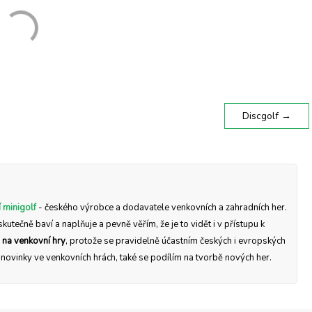
Discgolf
→
 minigolf
- českého výrobce a dodavatele venkovních a zahradních her.
skutečně baví a naplňuje a pevně věřím, že je to vidět i v přístupu k
 na venkovní hry
, protože se pravidelně účastním českých i evropských
a novinky ve venkovních hrách, také se podílím na tvorbě nových her.