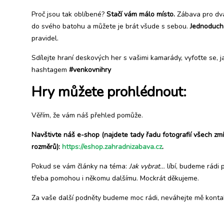
Proč jsou tak oblíbené?
Stačí vám málo místo.
Zábava pro dva
do svého batohu a můžete je brát všude s sebou.
Jednoduch
pravidel.
Sdílejte hraní deskových her s vašimi kamarády, vyfoťte se, 
hashtagem
#venkovnihry
Hry můžete prohlédnout:
Věřím, že vám náš přehled pomůže.
Navštivte náš e-shop (najdete tady řadu fotografií všech zm
rozměrů):
https://eshop.zahradnizabava.cz
.
Pokud se vám články na téma:
Jak vybrat…
líbí, budeme rádi
třeba pomohou i někomu dalšímu. Mockrát děkujeme.
Za vaše další podněty budeme moc rádi, neváhejte mě konta