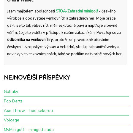
Ondra Vrabec
Jsem majitelem společnosti
STOA-Zahradní minigolf
- českého
výrobce a dodavatele venkovních a zahradních her. Moje práce,
dá-li se to tak vůbec říct, mě neskutečně baví a naplňuje a pevně
věřím, že je to vidět i v přístupu k našim zákazníkům. Považuji se za
odborníka na venkovní hry
, protože se pravidelně účastním
českých i evropských výstav a veletrhů, sleduji zahraniční weby a
novinky ve venkovních hrách, také se podílím na tvorbě nových her.
NEJNOVĚJŠÍ PŘÍSPĚVKY
Gabaky
Pop Darts
Axe Throw – hod sekerou
Volcage
MyMinigolf – minigolf sada