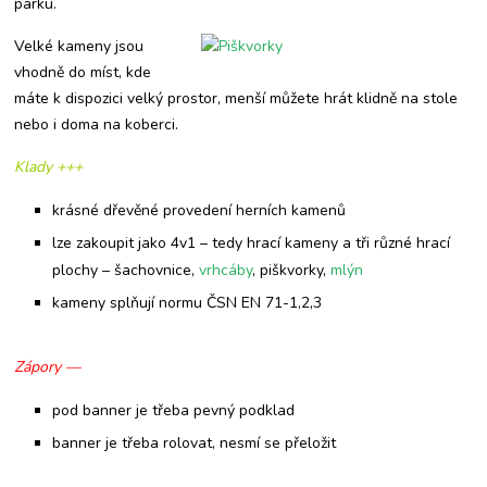
parku.
Velké kameny jsou
vhodně do míst, kde
máte k dispozici velký prostor, menší můžete hrát klidně na stole
nebo i doma na koberci.
Klady +++
krásné dřevěné provedení herních kamenů
lze zakoupit jako 4v1 – tedy hrací kameny a tři různé hrací
plochy – šachovnice,
vrhcáby
, piškvorky,
mlýn
kameny splňují normu ČSN EN 71-1,2,3
Zápory —
pod banner je třeba pevný podklad
banner je třeba rolovat, nesmí se přeložit