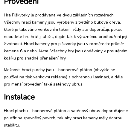
Provedení
hrách
Hra Piškvorky je prodávána ve dvou základních rozměrech.
Všechny hrací kameny jsou vyrobeny z tvrdého bukové dřeva,
které je lakováno venkovním lakem, vždy ale doporučuji, pokud
nebudete hru hrát ji uložit, dojde tak k výraznému prodloužení její
životnosti. Hrací kameny pro piškvorky jsou v rozměrech: průměr
kamene 6 a nebo 14cm. Všechny hry jsou dodávány v proutěném
košíku pro snadné přenášení hry.
Možnosti hrací plochy jsou – bannerové plátno (obvykle se
používá na tisk venkovní reklamy) s ochrannou laminací, a dále
pro menší provedení také saténový ubrus.
Instalace
Hrací plochu – bannerové plátno a saténový ubrus doporučujeme
položit na zpevněný povrch, tak aby hrací kameny měly dobrou
stabilitu.