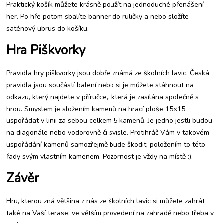
Praktický košík můžete krásně použít na jednoduché přenášení
her. Po hře potom sbalíte banner do ruličky a nebo složíte
saténový ubrus do košíku.
Hra Piškvorky
Pravidla hry piškvorky jsou dobře známá ze školních lavic. Česká
pravidla jsou součástí balení nebo si je můžete stáhnout na
odkazu, který najdete v příručce,, která je zasílána společně s
hrou. Smyslem je složením kamenů na hrací ploše 15×15
uspořádat v linii za sebou celkem 5 kamenů. Je jedno jestli budou
na diagonále nebo vodorovně či svisle. Protihráč Vám v takovém
uspořádání kamenů samozřejmě bude škodit, položením to této
řady svým vlastním kamenem. Pozornost je vždy na místě :).
Závěr
Hru, kterou zná většina z nás ze školních lavic si můžete zahrát
také na Vaší terase, ve větším provedení na zahradě nebo třeba v