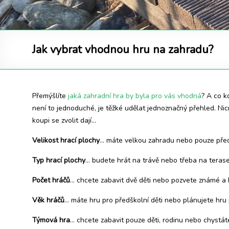
Jak vybrat vhodnou hru na zahradu?
Přemýšlíte
jaká zahradní hra by byla pro vás vhodná
? A co 
není to jednoduché, je těžké udělat jednoznačný přehled. Ni
koupi se zvolit dají…
Velikost hrací plochy
… máte velkou zahradu nebo pouze pře
Typ hrací plochy
… budete hrát na trávě nebo třeba na teras
Počet hráčů
… chcete zabavit dvě děti nebo pozvete známé a 
Věk hráčů
… máte hru pro předškolní děti nebo plánujete hru
Týmová hra
… chcete zabavit pouze děti, rodinu nebo chystá