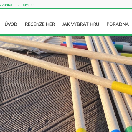
.zahradnazabava.sk
ÚVOD
RECENZE HER
JAK VYBRAT HRU
PORADNA
2006
.