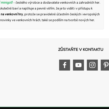
 minigolf
- českého výrobce a dodavatele venkovních a zahradních her.
skutečně baví a naplňuje a pevně věřím, že je to vidět i v přístupu k
 na venkovní hry
, protože se pravidelně účastním českých i evropských
a novinky ve venkovních hrách, také se podílím na tvorbě nových her.
ZŮSTAŇTE V KONTAKTU