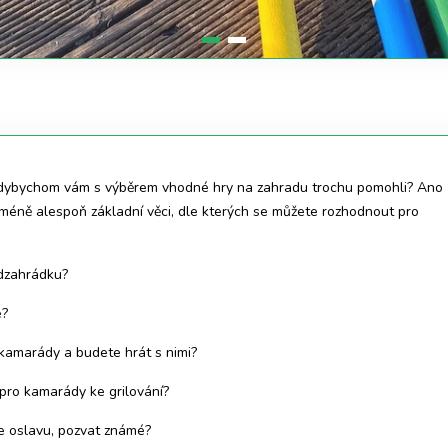
kdybychom vám s výběrem vhodné hry na zahradu trochu pomohli? Ano
cméně alespoň základní věci, dle kterých se můžete rozhodnout pro
dzahrádku?
e?
kamarády a budete hrát s nimi?
 pro kamarády ke grilování?
te oslavu, pozvat známé?