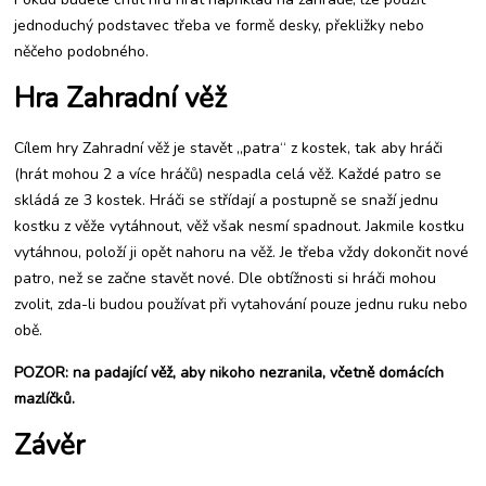
jednoduchý podstavec třeba ve formě desky, překližky nebo
něčeho podobného.
Hra Zahradní věž
Cílem hry Zahradní věž je stavět „patra“ z kostek, tak aby hráči
(hrát mohou 2 a více hráčů) nespadla celá věž. Každé patro se
skládá ze 3 kostek. Hráči se střídají a postupně se snaží jednu
kostku z věže vytáhnout, věž však nesmí spadnout. Jakmile kostku
vytáhnou, položí ji opět nahoru na věž. Je třeba vždy dokončit nové
patro, než se začne stavět nové. Dle obtížnosti si hráči mohou
zvolit, zda-li budou používat při vytahování pouze jednu ruku nebo
obě.
POZOR: na padající věž, aby nikoho nezranila, včetně domácích
mazlíčků.
Závěr