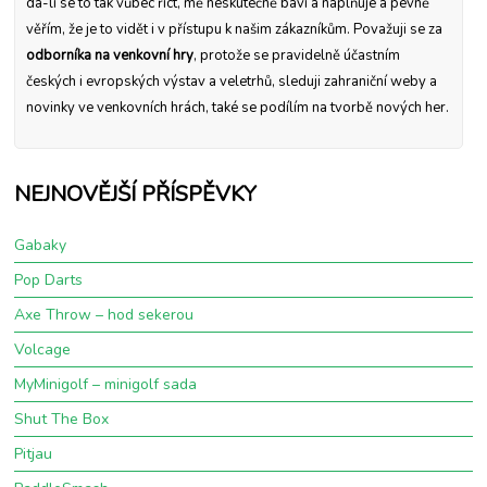
dá-li se to tak vůbec říct, mě neskutečně baví a naplňuje a pevně
věřím, že je to vidět i v přístupu k našim zákazníkům. Považuji se za
odborníka na venkovní hry
, protože se pravidelně účastním
českých i evropských výstav a veletrhů, sleduji zahraniční weby a
novinky ve venkovních hrách, také se podílím na tvorbě nových her.
NEJNOVĚJŠÍ PŘÍSPĚVKY
Gabaky
Pop Darts
Axe Throw – hod sekerou
Volcage
MyMinigolf – minigolf sada
Shut The Box
Pitjau