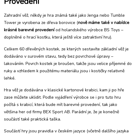
Provedení
hrách
Zahradní věž, někdy je hra známá také jako Jenga nebo Tumble
Tower je vyrobena ze dřeva borovice (
nově máme také v nabídce
krásné barevné provedení
od holandského výrobce BS Toys –
doplněné o hrací kostku, která ještě více zatraktivní hru).
Celkem 60 dřevěných kostek, ze kterých sestavíte základní věž je
dodáváno v surovém stavu, tedy bez povrchové úpravy –
lakováním. Povrch kostek je broušen, takže jsou velice příjemné do
ruky a vzhledem k použitému materiálu jsou i kostičky relativně
lehké.
Hra věž je dodávána v klasické kartonové krabici, kam ji po hře
zase můžete uklidit. Podle vyjádření výrobce se i pro tuto hru
počítá s krabicí, která bude mít barevné provedení, tak jako
většina her od firmy BEX Sport AB. Parádní je, že je konečně
součástí také praktická taška.
Součástí hry jsou pravidla v českém jazyce (včetně dalšího jazyka