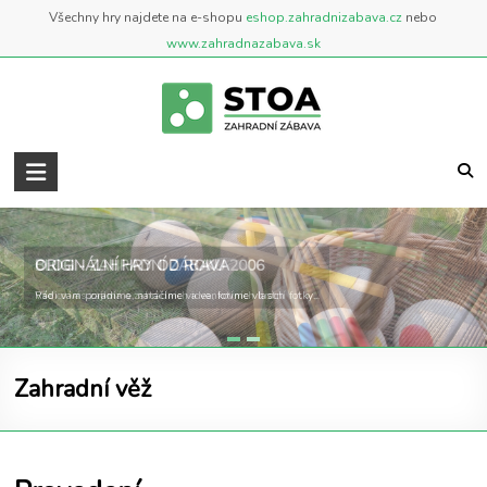
Skip
Všechny hry najdete na e-shopu
eshop.zahradnizabava.cz
nebo
to
www.zahradnazabava.sk
content
Zahradní
Zábava
..::
BLOG - ZAHRADNÍ ZÁBAVA
ORIGINÁLNÍ HRY OD ROKU 2006
BLOG
Vše co vás zajímá o zahradních a venkovních hrách
Rádi vám poradíme, natáčíme videa, fotíme vlastní fotky...
::..
Blog
Zahradní věž
o
zahradních
a
venkovních