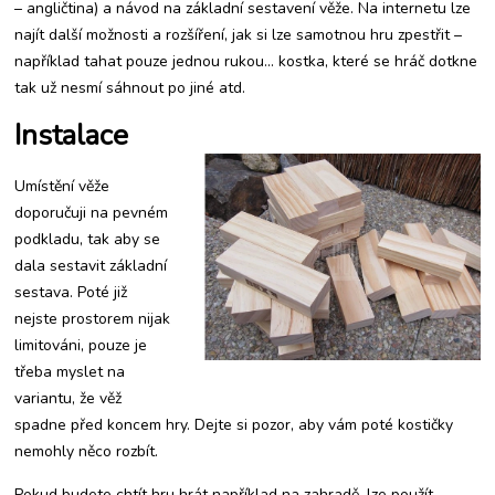
– angličtina) a návod na základní sestavení věže. Na internetu lze
najít další možnosti a rozšíření, jak si lze samotnou hru zpestřit –
například tahat pouze jednou rukou… kostka, které se hráč dotkne
tak už nesmí sáhnout po jiné atd.
Instalace
Umístění věže
doporučuji na pevném
podkladu, tak aby se
dala sestavit základní
sestava. Poté již
nejste prostorem nijak
limitováni, pouze je
třeba myslet na
variantu, že věž
spadne před koncem hry. Dejte si pozor, aby vám poté kostičky
nemohly něco rozbít.
Pokud budete chtít hru hrát například na zahradě, lze použít