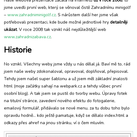
Naše webová prezentace začala na internetu
už v roce 2006
, to
hrách
jsme uvedli první web, který se věnoval čistě Zahradnímu minigolf
–
www.zahradniminigolf.cz
. S nárůstem další her jsme však
potřebovali prezentaci, kde bude možné jednotlivé hry
detailněji
ukázat
. V roce 2008 tak vznikl náš nejdůležitější web
www.zahradnizabava.cz
.
Historie
No vznikl. Všechny weby jsme vždy u nás dělal já. Baví mě to, rád
jsem naše weby zdokonaloval, opravoval, doplňoval, přepisoval.
Tehdy jsem našel super šablonu a už jsem měl základní znalosti
html (moje začátky sahají na webpark.cz a tehdy vůbec první
osobní blog). A tak jsem se pustil do tvorby webu. Úpravy fotek
na titulní stránce, zavedení nového efektu do fotogalerie,
emailový formulář, přidávalo se nové menu, za tu dobu toho bylo
opravdu hodně… kdo ještě pamatuje, když se dělalo index.html a
odkazy přes ahref na jinou stránku, ví o čem mluvím.