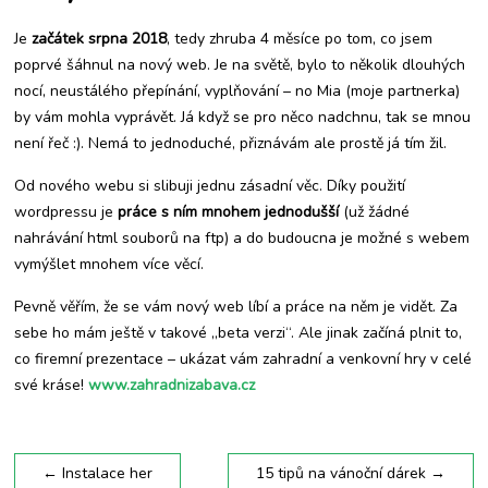
Je
začátek srpna 2018
, tedy zhruba 4 měsíce po tom, co jsem
poprvé šáhnul na nový web. Je na světě, bylo to několik dlouhých
nocí, neustálého přepínání, vyplňování – no Mia (moje partnerka)
by vám mohla vyprávět. Já když se pro něco nadchnu, tak se mnou
není řeč :). Nemá to jednoduché, přiznávám ale prostě já tím žil.
Od nového webu si slibuji jednu zásadní věc. Díky použití
wordpressu je
práce s ním mnohem jednodušší
(už žádné
nahrávání html souborů na ftp) a do budoucna je možné s webem
vymýšlet mnohem více věcí.
Pevně věřím, že se vám nový web líbí a práce na něm je vidět. Za
sebe ho mám ještě v takové „beta verzi“. Ale jinak začíná plnit to,
co firemní prezentace – ukázat vám zahradní a venkovní hry v celé
své kráse!
www.zahradnizabava.cz
←
Instalace her
15 tipů na vánoční dárek
→