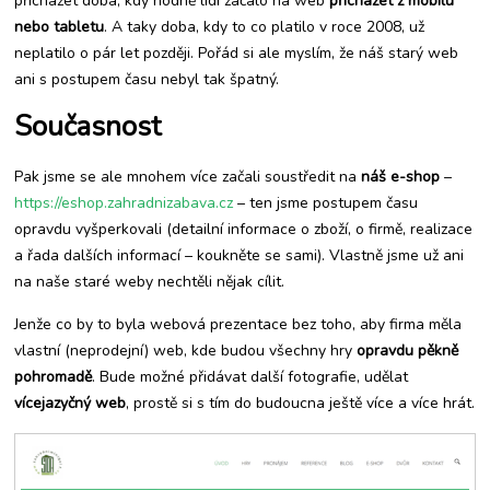
přicházet doba, kdy hodně lidí začalo na web
přicházet z mobilu
nebo tabletu
. A taky doba, kdy to co platilo v roce 2008, už
neplatilo o pár let později. Pořád si ale myslím, že náš starý web
ani s postupem času nebyl tak špatný.
Současnost
Pak jsme se ale mnohem více začali soustředit na
náš e-shop
–
https://eshop.zahradnizabava.cz
– ten jsme postupem času
opravdu vyšperkovali (detailní informace o zboží, o firmě, realizace
a řada dalších informací – koukněte se sami). Vlastně jsme už ani
na naše staré weby nechtěli nějak cílit.
Jenže co by to byla webová prezentace bez toho, aby firma měla
vlastní (neprodejní) web, kde budou všechny hry
opravdu pěkně
pohromadě
. Bude možné přidávat další fotografie, udělat
vícejazyčný web
, prostě si s tím do budoucna ještě více a více hrát.