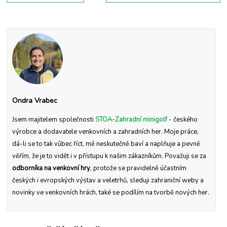
Ondra Vrabec
Jsem majitelem společnosti
STOA-Zahradní minigolf
- českého
výrobce a dodavatele venkovních a zahradních her. Moje práce,
dá-li se to tak vůbec říct, mě neskutečně baví a naplňuje a pevně
věřím, že je to vidět i v přístupu k našim zákazníkům. Považuji se za
odborníka na venkovní hry
, protože se pravidelně účastním
českých i evropských výstav a veletrhů, sleduji zahraniční weby a
novinky ve venkovních hrách, také se podílím na tvorbě nových her.