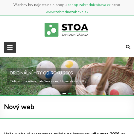
Skip
Všechny hry najdete na e-shopu
eshop.zahradnizabava.cz
nebo
to
www.zahradnazabava.sk
content
Zahradní
Zábava
..::
ORIGINÁLNÍ HRY OD ROKU 2006
BLOG
Rádi vám poradíme, natáčíme videa, fotíme vlastní fotky...
::..
Blog
Nový web
o
zahradních
a
venkovních