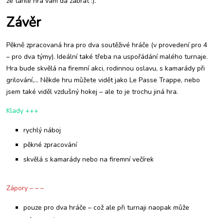
že tahle hra vám dá zabrat :).
Závěr
Pěkně zpracovaná hra pro dva soutěživé hráče (v provedení pro 4
– pro dva týmy). Ideální také třeba na uspořádání malého turnaje.
Hra bude skvělá na firemní akci, rodinnou oslavu, s kamarády při
grilování,… Někde hru můžete vidět jako Le Passe Trappe, nebo
jsem také viděl vzdušný hokej – ale to je trochu jiná hra.
Klady +++
rychlý náboj
pěkné zpracování
skvělá s kamarády nebo na firemní večírek
Zápory – – –
pouze pro dva hráče – což ale při turnaji naopak může