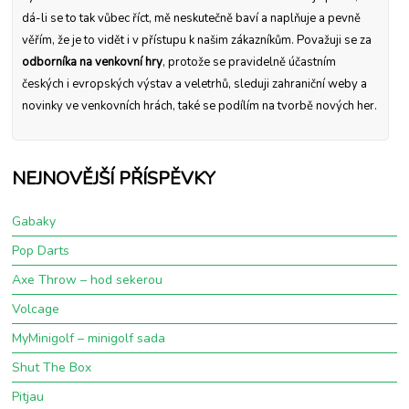
dá-li se to tak vůbec říct, mě neskutečně baví a naplňuje a pevně
věřím, že je to vidět i v přístupu k našim zákazníkům. Považuji se za
odborníka na venkovní hry
, protože se pravidelně účastním
českých i evropských výstav a veletrhů, sleduji zahraniční weby a
novinky ve venkovních hrách, také se podílím na tvorbě nových her.
NEJNOVĚJŠÍ PŘÍSPĚVKY
Gabaky
Pop Darts
Axe Throw – hod sekerou
Volcage
MyMinigolf – minigolf sada
Shut The Box
Pitjau