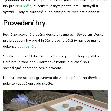
…jednoduchá hra Pukec pro dva hráče (nově v nabídce i provedení
hrách
hry pro
čtyři hráče
). S celkem jasným podtitulem…
„nemysli a
vystřel“
. Tady to skutečně bude chtít pouze rychlost a hbitost..
Provedení hry
Pěkně zpracovaná dřevěná deska o rozměrech 65×30 cm. Deska
pro provedení hry pro 4 hráče je trochu větší (v nabídce máme
dokonce
dva rozměry
).
Součástí je také 10 hracích puků, které jsou uloženy v pytlíku.
Celá hra je zabalená v kartónové krabici. Součástí jsou
samozřejmě podrobná česká pravidla.
Na hru jsme schopni gravírovat dle vašeho přání – na dřevěné
puky to vypadá opravdu skvěle.