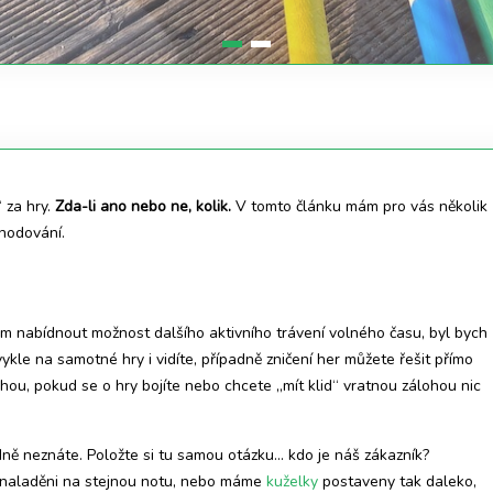
“ za hry.
Zda-li ano nebo ne, kolik.
V tomto článku mám pro vás několik
zhodování.
 nabídnout možnost dalšího aktivního trávení volného času, byl bych
ykle na samotné hry i vidíte, případně zničení her můžete řešit přímo
hou, pokud se o hry bojíte nebo chcete „mít klid“ vratnou zálohou nic
ně neznáte. Položte si tu samou otázku… kdo je náš zákazník?
ě naladěni na stejnou notu, nebo máme
kuželky
postaveny tak daleko,