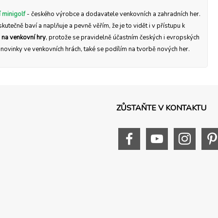
 minigolf
- českého výrobce a dodavatele venkovních a zahradních her.
skutečně baví a naplňuje a pevně věřím, že je to vidět i v přístupu k
 na venkovní hry
, protože se pravidelně účastním českých i evropských
a novinky ve venkovních hrách, také se podílím na tvorbě nových her.
ZŮSTAŇTE V KONTAKTU