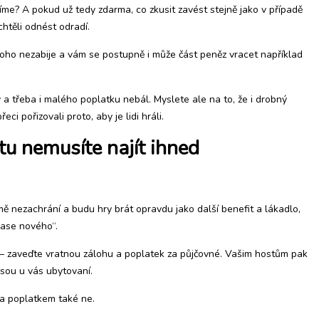
íme? A pokud už tedy zdarma, co zkusit zavést stejně jako v případě
chtěli odnést odradí.
ikoho nezabije a vám se postupně i může část peněz vracet například
 a třeba i malého poplatku nebál. Myslete ale na to, že i drobný
ci pořizovali proto, aby je lidi hráli.
tu nemusíte najít ihned
mě nezachrání a budu hry brát opravdu jako další benefit a lákadlo,
 zase nového“.
“ – zaveďte vratnou zálohu a poplatek za půjčovné. Vašim hostům pak
jsou u vás ubytovaní.
e a poplatkem také ne.