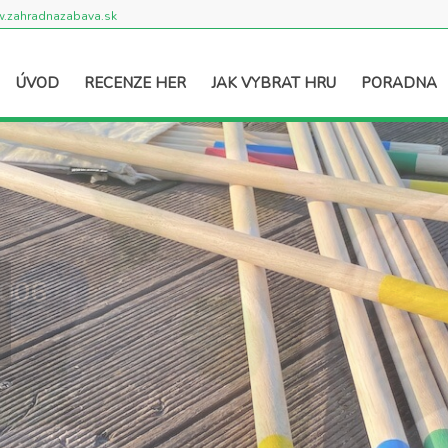
.zahradnazabava.sk
ÚVOD
RECENZE HER
JAK VYBRAT HRU
PORADNA
2006
.