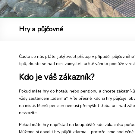
Hry a půjčovné
Často se nás ptáte, jaký zvolit přístup v případě „půjčovného
tipů, zkuste se nad nimi zamyslet, určitě vám to pomůže v ro
Kdo je váš zákazník?
Pokud máte hry do hotelu nebo penzionu a chcete zákazníkům
vždy zastáncem „zdarma“. Víte přesně, kdo si hry půjčuje, obv
na místě. Menší penzion nemusí přemýšlet třeba ani nad zálo
nezkazíte.
Pokud máte hry například na koupaliště, kde zákazníka pořád
Můžeme si dovolit hry půjčit zdarma – protože jsme společn