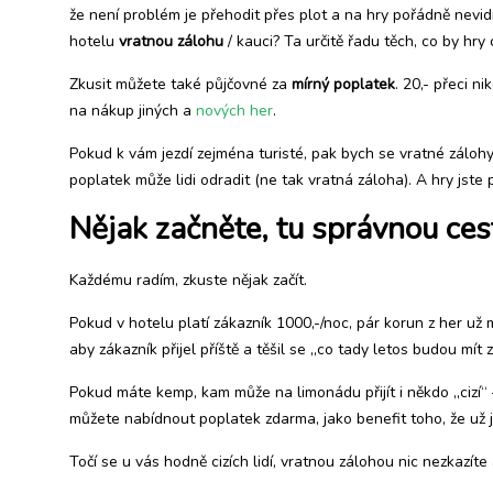
že není problém je přehodit přes plot a na hry pořádně nevid
hotelu
vratnou zálohu
/ kauci? Ta určitě řadu těch, co by hry 
Zkusit můžete také půjčovné za
mírný poplatek
. 20,- přeci n
na nákup jiných a
nových her
.
Pokud k vám jezdí zejména turisté, pak bych se vratné zálohy
poplatek může lidi odradit (ne tak vratná záloha). A hry jste pře
Nějak začněte, tu správnou ces
Každému radím, zkuste nějak začít.
Pokud v hotelu platí zákazník 1000,-/noc, pár korun z her už 
aby zákazník přijel příště a těšil se „co tady letos budou mít
Pokud máte kemp, kam může na limonádu přijít i někdo „cizí
můžete nabídnout poplatek zdarma, jako benefit toho, že už 
Točí se u vás hodně cizích lidí, vratnou zálohou nic nezkazít