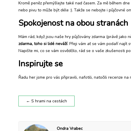
Kromě peněz přemýšlejte také nad časem. Za mě během dne udr
nebo pivu to může být déle :). Takže se nebojte i půjčovné ome
Spokojenost na obou stranách
Mám rád, když jsou naše hry půjčovány zdarma (právě jako něc
zdarma, toho si lidé neváží
. Přeji vám ať se vám podaří nají
Napište mi, co se vám osvědčilo, rád se o vaše zkušenosti po
Inspirujte se
Řadu her jsme pro vás připravili, nafotili, natočili recenze 
←
S hrami na cestách
Ondra Vrabec