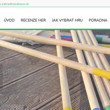
.zahradnazabava.sk
ÚVOD
RECENZE HER
JAK VYBRAT HRU
PORADNA
2006
.