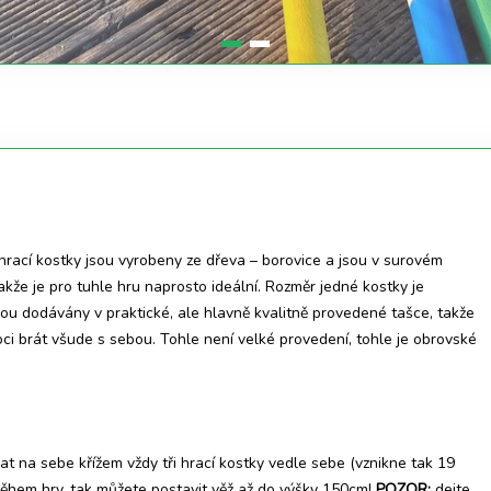
rací kostky jsou vyrobeny ze dřeva – borovice a jsou v surovém
akže je pro tuhle hru naprosto ideální. Rozměr jedné kostky je
sou dodávány v praktické, ale hlavně kvalitně provedené tašce, takže
i brát všude s sebou. Tohle není velké provedení, tohle je obrovské
at na sebe křížem vždy tři hrací kostky vedle sebe (vznikne tak 19
Během hry, tak můžete postavit věž až do výšky 150cm!
POZOR:
dejte