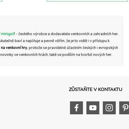
 minigolf
- českého výrobce a dodavatele venkovních a zahradních her.
skutečně baví a naplňuje a pevně věřím, že je to vidět i v přístupu k
 na venkovní hry
, protože se pravidelně účastním českých i evropských
a novinky ve venkovních hrách, také se podílím na tvorbě nových her.
ZŮSTAŇTE V KONTAKTU