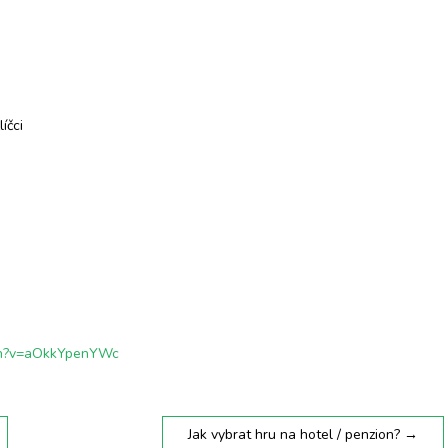
íčci
ch?v=aOkkYpenYWc
Jak vybrat hru na hotel / penzion?
→