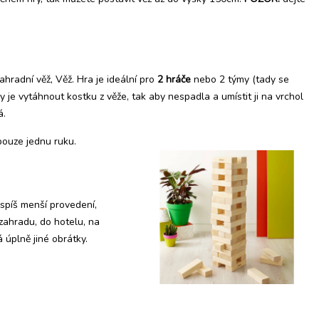
radní věž, Věž. Hra je ideální pro
2 hráče
nebo 2 týmy (tady se
 je vytáhnout kostku z věže, tak aby nespadla a umístit ji na vrchol
á.
pouze jednu ruku.
spíš menší provedení,
 zahradu, do hotelu, na
 úplně jiné obrátky.