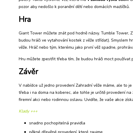
pozor aby nedošlo k poranění dětí nebo domácích mazlíčků.
Hra
Giant Tower můžete znát pod hodně názvy. Tumble Tower, Zah
budou hráči ve vytahování kostek z věže střídat). Smyslem hry
věže. Hráč nebo tým, kterému jako první věž spadne, prohráv
Hru můžete zpestřit třeba tím, že budou hráči moct používat 
Závěr
V nabídce už jedno provedení Zahradní věže máme, ale to je 
třeba i na doma na koberec, ale tohle je určitě provedení na
firemní akci nebo rodinnou oslavu. Uvidíte, že vaše akce získá
Klady +++
snadno pochopitelná pravidla
pěkné dřevěné provedení, které zaujme