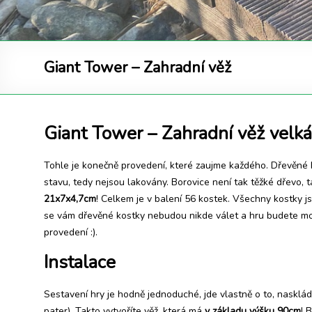
Giant Tower – Zahradní věž
Giant Tower – Zahradní věž velká
Tohle je konečně provedení, které zaujme každého. Dřevěné h
stavu, tedy nejsou lakovány. Borovice není tak těžké dřevo, t
21x7x4,7cm
! Celkem je v balení 56 kostek. Všechny kostky j
se vám dřevěné kostky nebudou nikde válet a hru budete moc
provedení :).
Instalace
Sestavení hry je hodně jednoduché, jde vlastně o to, nasklád
pater). Takto vytvoříte věž, která má
v základu výšku 90cm
! 