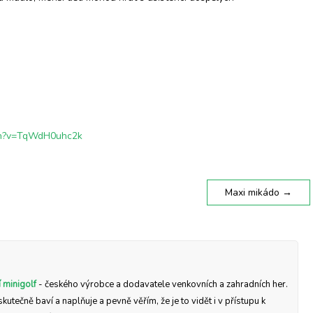
ch?v=TqWdH0uhc2k
Maxi mikádo
→
 minigolf
- českého výrobce a dodavatele venkovních a zahradních her.
skutečně baví a naplňuje a pevně věřím, že je to vidět i v přístupu k