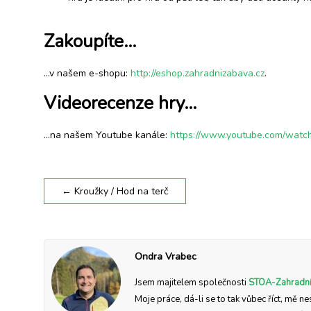
Zakoupíte…
…v našem e-shopu:
http://eshop.zahradnizabava.cz
.
Videorecenze hry…
…na našem Youtube kanále:
https://www.youtube.com/wat
←
Kroužky / Hod na terč
Ondra Vrabec
Jsem majitelem společnosti
STOA-Zahradní
Moje práce, dá-li se to tak vůbec říct, mě ne