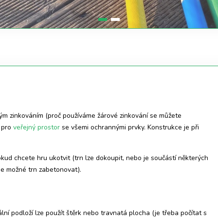
vým zinkováním (proč používáme žárové zinkování se můžete
í pro
veřejný prostor
se všemi ochrannými prvky. Konstrukce je při
ud chcete hru ukotvit (trn lze dokoupit, nebo je součástí některých
 je možné trn zabetonovat).
ní podloží lze použít štěrk nebo travnatá plocha (je třeba počítat s