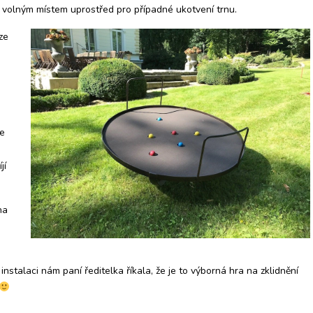
s volným místem uprostřed pro případné ukotvení trnu.
ze
ce
jí
na
é instalaci nám paní ředitelka říkala, že je to výborná hra na zklidnění