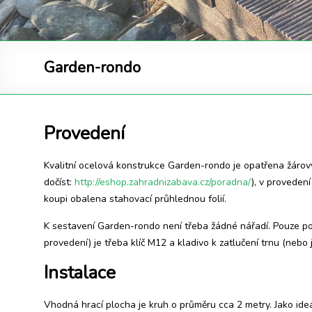
Garden-rondo
Provedení
Kvalitní ocelová konstrukce Garden-rondo je opatřena žáro
dočíst:
http://eshop.zahradnizabava.cz/poradna/
), v proveden
koupi obalena stahovací průhlednou folií.
K sestavení Garden-rondo není třeba žádné nářadí. Pouze pok
provedení) je třeba klíč M12 a kladivo k zatlučení trnu (nebo
Instalace
Vhodná hrací plocha je kruh o průměru cca 2 metry. Jako ideál