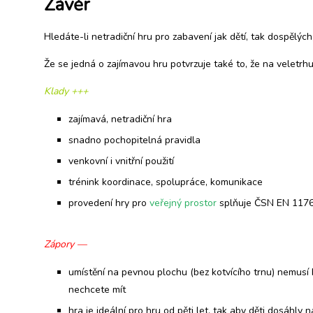
Závěr
Hledáte-li netradiční hru pro zabavení jak dětí, tak dospělý
Že se jedná o zajímavou hru potvrzuje také to, že na veletr
Klady +++
zajímavá, netradiční hra
snadno pochopitelná pravidla
venkovní i vnitřní použití
trénink koordinace, spolupráce, komunikace
provedení hry pro
veřejný prostor
splňuje ČSN EN 117
Zápory —
umístění na pevnou plochu (bez kotvícího trnu) nemusí b
nechcete mít
hra je ideální pro hru od pěti let, tak aby děti dosáhly