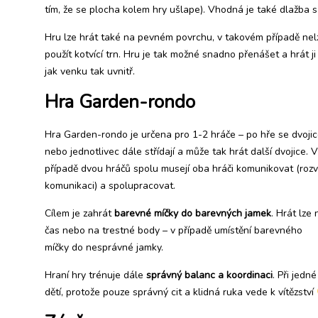
tím, že se plocha kolem hry ušlape). Vhodná je také dlažba 
Hru lze hrát také na pevném povrchu, v takovém případě nel
použít kotvící trn. Hru je tak možné snadno přenášet a hrát ji
jak venku tak uvnitř.
Hra Garden-rondo
Hra Garden-rondo je určena pro 1-2 hráče – po hře se dvoji
nebo jednotlivec dále střídají a může tak hrát další dvojice. V
případě dvou hráčů spolu musejí oba hráči komunikovat (rozví
komunikaci) a spolupracovat.
Cílem je zahrát
barevné míčky do barevných jamek
. Hrát lze 
čas nebo na trestné body – v případě umístění barevného
míčky do nesprávné jamky.
Hraní hry trénuje dále
správný balanc a koordinaci
. Při jedn
dětí, protože pouze správný cit a klidná ruka vede k vítězství