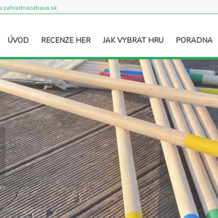
.zahradnazabava.sk
ÚVOD
RECENZE HER
JAK VYBRAT HRU
PORADNA
2006
.