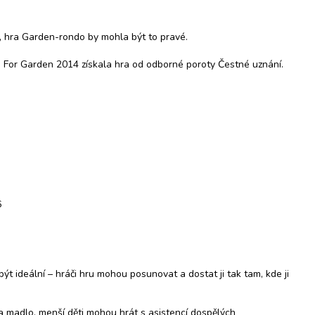
ch, hra Garden-rondo by mohla být to pravé.
hu For Garden 2014 získala hra od odborné poroty Čestné uznání.
6
ýt ideální – hráči hru mohou posunovat a dostat ji tak tam, kde ji
 na madlo, menší děti mohou hrát s asistencí dospělých