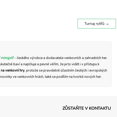
Turnaj rytířů
→
 minigolf
- českého výrobce a dodavatele venkovních a zahradních her.
skutečně baví a naplňuje a pevně věřím, že je to vidět i v přístupu k
 na venkovní hry
, protože se pravidelně účastním českých i evropských
a novinky ve venkovních hrách, také se podílím na tvorbě nových her.
ZŮSTAŇTE V KONTAKTU