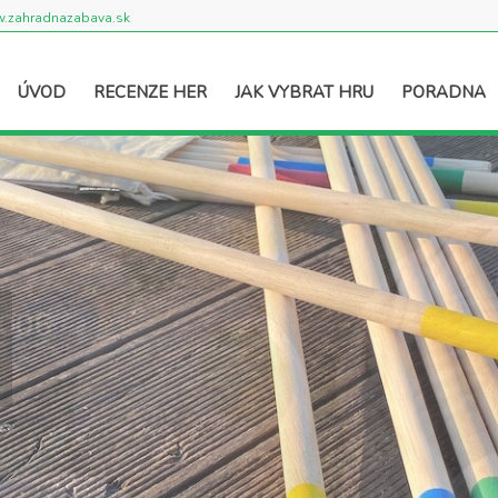
.zahradnazabava.sk
ÚVOD
RECENZE HER
JAK VYBRAT HRU
PORADNA
2006
.