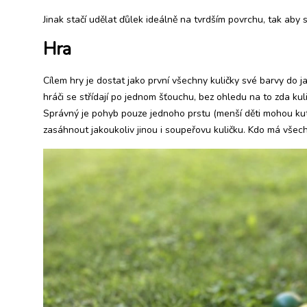
Jinak stačí udělat ďůlek ideálně na tvrdším povrchu, tak aby 
Hra
Cílem hry je dostat jako první všechny kuličky své barvy do j
hráči se střídají po jednom šťouchu, bez ohledu na to zda kuli
Správný je pohyb pouze jednoho prstu (menší děti mohou kutá
zasáhnout jakoukoliv jinou i soupeřovu kuličku. Kdo má všech