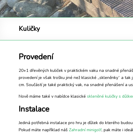
Kuličky
Provedení
20+1 dřevěných kuliček v praktickém vaku na snadné přenášení
provedení je však trošku jiné než klasické „skleněnky“ a tak
cm. Součástí je také praktický vak, na snadné přenášení a u
Nově máme také v nabídce klasické
skleněné kuličky s důlk
Instalace
Jediná potřebná instalace pro hru je ďůlek do kterého budou 
Pokud máte například náš
Zahradní minigolf
, pak máte i ide