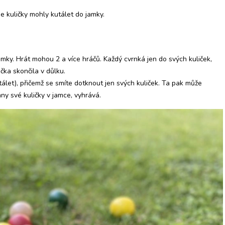
se kuličky mohly kutálet do jamky.
amky. Hrát mohou 2 a více hráčů. Každý cvrnká jen do svých kuliček,
čka skončila v důlku.
let), přičemž se smíte dotknout jen svých kuliček. Ta pak může
ny své kuličky v jamce, vyhrává.