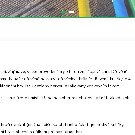
. Zajímavé, velké provedení hry, kterou znají asi všichni. Dřevěné
 jsme ty naše dřevěné nazvaly „dřevěnky“. Průměr dřevěné kuličky je 4
skladnění hry. Jsou natřeny barvou a lakovány venkovním lakem.
em
. Ten můžete umístit třeba na koberec nebo zem a hrát tak kdekoli.
hráči cvrnkat (možná spíše kutálet nebo ťukat) jednotlivé kuličky.
ální hrací plochu s důlkem pro samotnou hru.