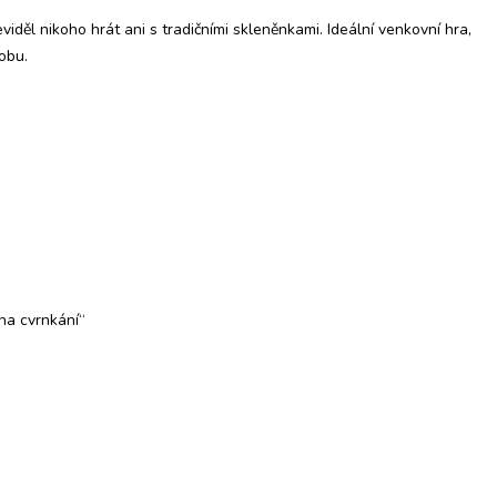
iděl nikoho hrát ani s tradičními skleněnkami. Ideální venkovní hra,
dobu.
„na cvrnkání“