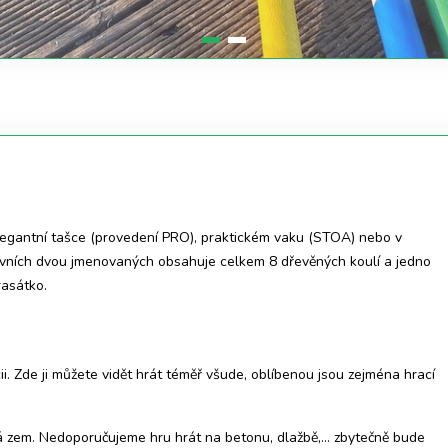
elegantní tašce (provedení PRO), praktickém vaku (STOA) nebo v
 prvních dvou jmenovaných obsahuje celkem 8 dřevěných koulí a jedno
rasátko.
i. Zde ji můžete vidět hrát téměř všude, oblíbenou jsou zejména hrací
ěná zem. Nedoporučujeme hru hrát na betonu, dlažbě,… zbytečně bude