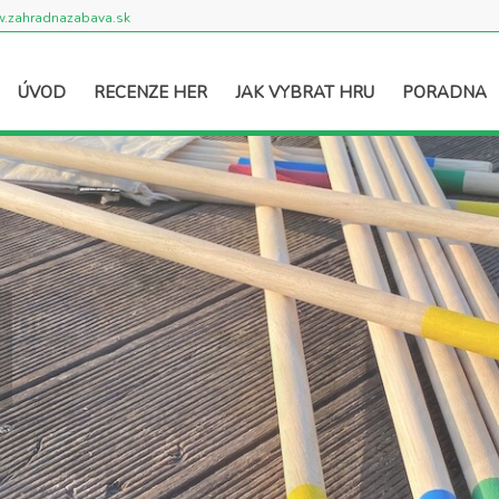
.zahradnazabava.sk
ÚVOD
RECENZE HER
JAK VYBRAT HRU
PORADNA
2006
.