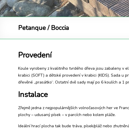
Petanque / Boccia
Provedení
Koule vyrobeny z kvalitního tvrdého dřeva jsou zabaleny v 
krabici (SOFT) a dětské provedení v krabici (KIDS). Sada u
dřevěné „prasátko“. Ostatní dvě sady mají po 6 koulích a 1 p
Instalace
Zřejmě jedna z nejpopulárnějších volnočasových her ve Franci
plochy – udusaný písek – v parcích nebo kolem pláže.
Ideální hrací plocha tak bude tráva, písek/pláž nebo zhutn