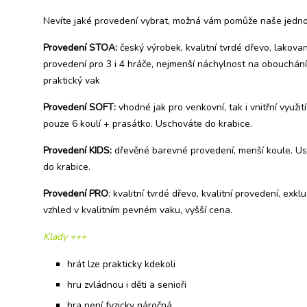
Nevíte jaké provedení vybrat, možná vám pomůže naše jedn
Provedení STOA:
český výrobek, kvalitní tvrdé dřevo, lakova
provedení pro 3 i 4 hráče, nejmenší náchylnost na obouchání
praktický vak
Provedení SOFT:
vhodné jak pro venkovní, tak i vnitřní využit
pouze 6 koulí + prasátko. Uschováte do krabice.
Provedení KIDS:
dřevěné barevné provedení, menší koule. U
do krabice.
Provedení PRO
: kvalitní tvrdé dřevo, kvalitní provedení, exklu
vzhled v kvalitním pevném vaku, vyšší cena.
Klady +++
hrát lze prakticky kdekoli
hru zvládnou i děti a senioři
hra není fyzicky náročná