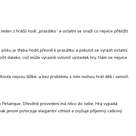
Jeden z hráčů hodí „prasátko“ a ostatní se snaží co nejvíce přiblížit
ísku je třeba hodit přesně k prasátku a pokusit se vyrazit ostatní.
čit daleko, což může výrazně ovlivnit výsledek hry. Nám se nejvíce
 Koule nejsou těžké, a bez problému s nimi mohou hrát děti i senioři.
ako Petanque. Dřevěné provedení má něco do sebe. Hra vypadá
ak jenom potvrzuje elegantní vzhled a zvyšuje příjemný celkový