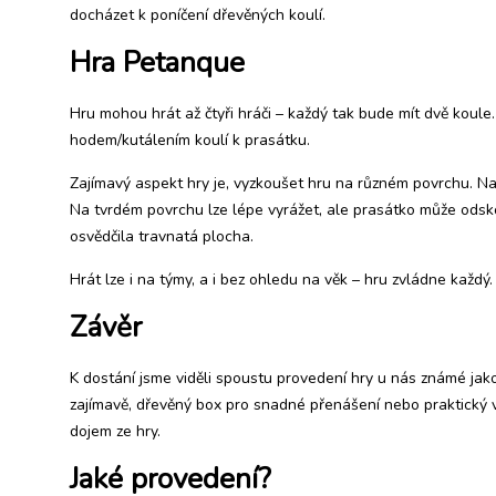
docházet k poníčení dřevěných koulí.
Hra Petanque
Hru mohou hrát až čtyři hráči – každý tak bude mít dvě koule. 
hodem/kutálením koulí k prasátku.
Zajímavý aspekt hry je, vyzkoušet hru na různém povrchu. Na p
Na tvrdém povrchu lze lépe vyrážet, ale prasátko může odsko
osvědčila travnatá plocha.
Hrát lze i na týmy, a i bez ohledu na věk – hru zvládne každý.
Závěr
K dostání jsme viděli spoustu provedení hry u nás známé j
zajímavě, dřevěný box pro snadné přenášení nebo praktický v
dojem ze hry.
Jaké provedení?