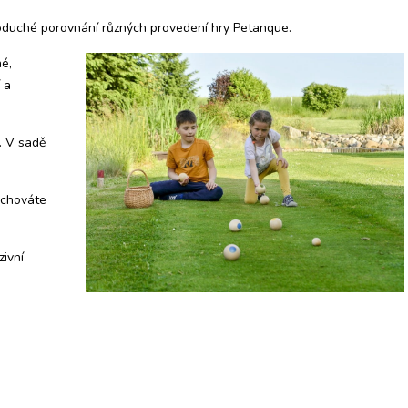
oduché porovnání různých provedení hry Petanque.
né,
 a
í. V sadě
schováte
zivní