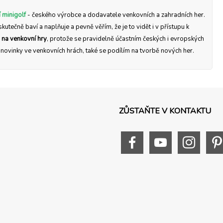
 minigolf
- českého výrobce a dodavatele venkovních a zahradních her.
skutečně baví a naplňuje a pevně věřím, že je to vidět i v přístupu k
 na venkovní hry
, protože se pravidelně účastním českých i evropských
a novinky ve venkovních hrách, také se podílím na tvorbě nových her.
ZŮSTAŇTE V KONTAKTU