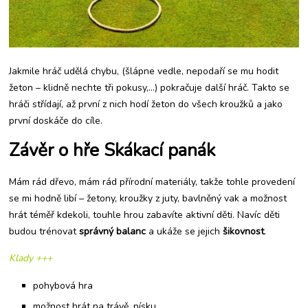
Jakmile hráč udělá chybu, (šlápne vedle, nepodaří se mu hodit
žeton – klidně nechte tři pokusy,…) pokračuje další hráč. Takto se
hráči střídají, až první z nich hodí žeton do všech kroužků a jako
první doskáče do cíle.
Závěr o hře Skákací panák
Mám rád dřevo, mám rád přírodní materiály, takže tohle provedení
se mi hodně libí – žetony, kroužky z juty, bavlněný vak a možnost
hrát téměř kdekoli, touhle hrou zabavíte aktivní děti. Navíc děti
budou trénovat
správný balanc
a ukáže se jejich
šikovnost
.
Klady +++
pohybová hra
možnost hrát na trávě, písku,…