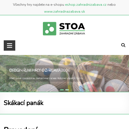
Skip
Všechny hry najdete na e-shopu
eshop.zahradnizabava.cz
nebo
to
www.zahradnazabava.sk
content
Zahradní
Zábava
..::
BLOG - ZAHRADNÍ ZÁBAVA
ORIGINÁLNÍ HRY OD ROKU 2006
BLOG
Vše co vás zajímá o zahradních a venkovních hrách
Rádi vám poradíme, natáčíme videa, fotíme vlastní fotky...
::..
Blog
Skákací panák
o
zahradních
a
venkovních