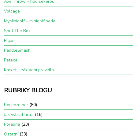
Axe Throw – hod sekerou
Volcage
MyMinigolf – minigolf sada
Shut The Box
Pitjau
PaddleSmash
Peteca
Kroket – základní pravidla
RUBRIKY BLOGU
Recenze her
(80)
Jak vybrat hru…
(16)
Poradna
(23)
Ostatní
(33)