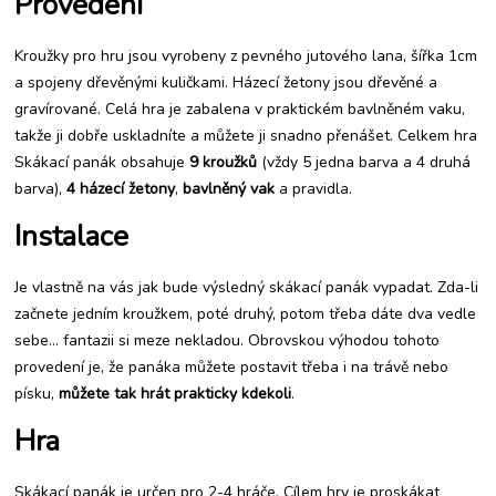
Provedení
hrách
Kroužky pro hru jsou vyrobeny z pevného jutového lana, šířka 1cm
a spojeny dřevěnými kuličkami. Házecí žetony jsou dřevěné a
gravírované. Celá hra je zabalena v praktickém bavlněném vaku,
takže ji dobře uskladníte a můžete ji snadno přenášet. Celkem hra
Skákací panák obsahuje
9 kroužků
(vždy 5 jedna barva a 4 druhá
barva),
4 házecí žetony
,
bavlněný vak
a pravidla.
Instalace
Je vlastně na vás jak bude výsledný skákací panák vypadat. Zda-li
začnete jedním kroužkem, poté druhý, potom třeba dáte dva vedle
sebe… fantazii si meze nekladou. Obrovskou výhodou tohoto
provedení je, že panáka můžete postavit třeba i na trávě nebo
písku,
můžete tak hrát prakticky kdekoli
.
Hra
Skákací panák je určen pro 2-4 hráče. Cílem hry je proskákat