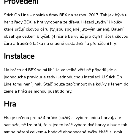
Provedení
hrách
Stick On Line – novinka firmy BEX na sezónu 2017. Tak jak bývá u
her z řady BEX je hra vyrobena ze dřeva. Házecí „tyčky“ i kolíky,
které určují cílovou čáru (ty jsou spojené jutovým lanem). Balení
obsahuje celkem 8 tyček (4 různé barvy až pro čtyři hráče), cílovou
čáru a tradičně tašku na snadné uskladnění a přenášení hry.
Instalace
Na hrách od BEX se mi libí, že ve velké většině případů jde o
jednoduchá pravidla a tedy i jednoduchou instalaci. U Stick On
Line tomu není jinak. Stačí pouze zapíchnout dva kolíky s lanem do
země a hráči se mohou pustit do hry.
Hra
Hra je určena pro až 4 hráče (každý si vybere jednu barvu), ale
samozřejmě lze hrát, že si jeden hráč vybere dvě barvy a bude tak
mít na házení celkem 4 bodově ohodnocené tyčky. Hráči si zvolí