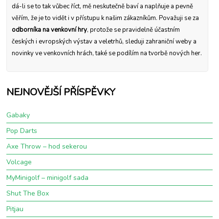
dá-li se to tak vůbec říct, mě neskutečně baví a naplňuje a pevně
věřím, že je to vidět i v přístupu k našim zákazníkům. Považuji se za
odborníka na venkovní hry
, protože se pravidelně účastním
českých i evropských výstav a veletrhů, sleduji zahraniční weby a
novinky ve venkovních hrách, také se podílím na tvorbě nových her.
NEJNOVĚJŠÍ PŘÍSPĚVKY
Gabaky
Pop Darts
Axe Throw – hod sekerou
Volcage
MyMinigolf – minigolf sada
Shut The Box
Pitjau