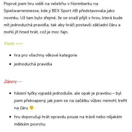
Poprvé jsem hru viděl na veletrhu v Norimberku na
Spielwarrenmesse, kde ji BEX Sport AB představovala jako
novinku. Už tam bylo zřejmé, že se snaží přijít s hrou, která bude
mít jednoduchá pravidla, tak aby hráči postavili základní čáru a
mohli jít hned hrát, což je moc fajn.
Klady +++
hra pro všechny věkové kategorie
jednoduchá pravidla
Zápory —
házení tyčky vypadá jednoduše, ale opak je pravdou – byl
jsem překvapený, jak jsem se na začátku vůbec nemohl trefit
na čáru
hru doporučuji hrát opravdu pouze na trávě nebo nějakém
měkkém povrchu