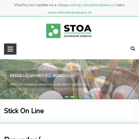
Skip
Všechny hry najdete na e-shopu
eshop.zahradnizabava.cz
nebo
to
www.zahradnazabava.sk
content
Zahradní
Zábava
..::
BLOG - ZAHRADNÍ ZÁBAVA
ORIGINÁLNÍ HRY OD ROKU 2006
BLOG
Vše co vás zajímá o zahradních a venkovních hrách
Rádi vám poradíme, natáčíme videa, fotíme vlastní fotky...
::..
Blog
Stick On Line
o
zahradních
a
venkovních