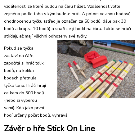
vzdálenost, ze které budou na čáru házet. Vzdálenost volte
zejména podle toho s kým budete hrát. A potom vezmou bodově
ohodnocenou tyčku (střed je označen za 50 bodů, dále pak 30
bodů a kraj za 10 bodů) a snaží se jí hodit na čáru. Takto se hráči
střídají, až mají všichni odhozeny své tyčky.
Pokud se tyčka
zastaví na čáře,
započítá si hráč tolik
bodů, na kolika
bodech přetnula
tyčka lano. Hráči hrají
celkem do 300 bodů
(nebo si vyberou
sami). Kdo jako první
hodí určený počet bodů, vyhrává.
Závěr o hře Stick On Line