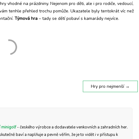
 hry vhodné na prázdniny. Nejenom pro děti, ale i pro rodiče, vedoucí,
e vám tenhle přehled trochu pomůže. Ukazatele byly tentokrát víc než
entační.
Týmová hra
– tady se dětí pobaví s kamarády nejvíce.
Hry pro nejmenší
→
 minigolf
- českého výrobce a dodavatele venkovních a zahradních her.
skutečně baví a naplňuje a pevně věřím, že je to vidět i v přístupu k