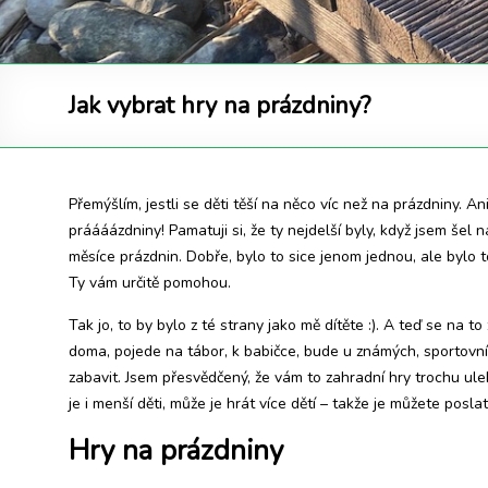
Jak vybrat hry na prázdniny?
Přemýšlím, jestli se děti těší na něco víc než na prázdniny. A
práááázdniny! Pamatuji si, že ty nejdelší byly, když jsem šel
měsíce prázdnin. Dobře, bylo to sice jenom jednou, ale bylo to
Ty vám určitě pomohou.
Tak jo, to by bylo z té strany jako mě dítěte :). A teď se na 
doma, pojede na tábor, k babičce, bude u známých, sportov
zabavit. Jsem přesvědčený, že vám to zahradní hry trochu ul
je i menší děti, může je hrát více dětí – takže je můžete posl
Hry na prázdniny