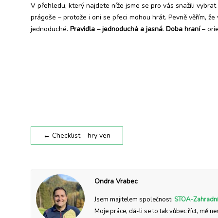
V přehledu, který najdete níže jsme se pro vás snažili vybrat
prágoše – protože i oni se přeci mohou hrát. Pevně věřím, ž
jednoduché.
Pravidla – jednoduchá a jasná
.
Doba hraní
– ori
←
Checklist – hry ven
Ondra Vrabec
Jsem majitelem společnosti
STOA-Zahradní
Moje práce, dá-li se to tak vůbec říct, mě ne