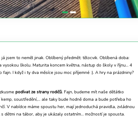
ni já jsem to neměl jinak. Oblíbený předmět: tělocvik. Oblíbená doba:
 na vysokou školu. Maturita koncem května, nástup do školy v říjnu… 4
 fajn. I když i ty dva měsíce jsou moc příjemné :). A hry na prázdniny?
to zkusme
podívat ze strany rodičů
. Fajn, budeme mít naše děťátko
ní kemp, soustředění,… ale taky bude hodně doma a bude potřeba ho
ehčí. V nabídce máme spoustu her, mají jednoduchá pravidla, zvládnou
at s dětmi na tábor, aby je ukázaly ostatním… možností je spousta.