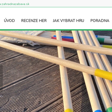
.zahradnazabava.sk
ÚVOD
RECENZE HER
JAK VYBRAT HRU
PORADNA
2006
.