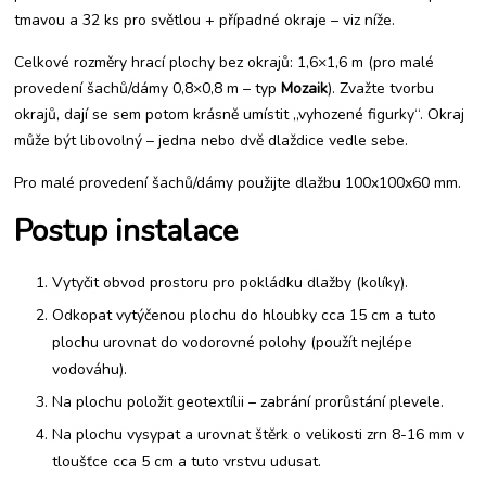
tmavou a 32 ks pro světlou + případné okraje – viz níže.
Celkové rozměry hrací plochy bez okrajů: 1,6×1,6 m (pro malé
provedení šachů/dámy 0,8×0,8 m – typ
Mozaik
). Zvažte tvorbu
okrajů, dají se sem potom krásně umístit „vyhozené figurky“. Okraj
může být libovolný – jedna nebo dvě dlaždice vedle sebe.
Pro malé provedení šachů/dámy použijte dlažbu 100x100x60 mm.
Postup instalace
Vytyčit obvod prostoru pro pokládku dlažby (kolíky).
Odkopat vytýčenou plochu do hloubky cca 15 cm a tuto
plochu urovnat do vodorovné polohy (použít nejlépe
vodováhu).
Na plochu položit geotextílii – zabrání prorůstání plevele.
Na plochu vysypat a urovnat štěrk o velikosti zrn 8-16 mm v
tloušťce cca 5 cm a tuto vrstvu udusat.