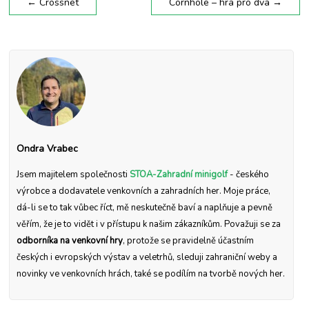
←
Crossnet
Cornhole – hra pro dva
→
Ondra Vrabec
Jsem majitelem společnosti
STOA-Zahradní minigolf
- českého
výrobce a dodavatele venkovních a zahradních her. Moje práce,
dá-li se to tak vůbec říct, mě neskutečně baví a naplňuje a pevně
věřím, že je to vidět i v přístupu k našim zákazníkům. Považuji se za
odborníka na venkovní hry
, protože se pravidelně účastním
českých i evropských výstav a veletrhů, sleduji zahraniční weby a
novinky ve venkovních hrách, také se podílím na tvorbě nových her.