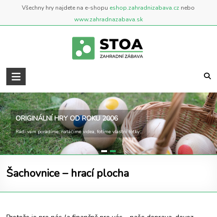
Skip
Všechny hry najdete na e-shopu
eshop.zahradnizabava.cz
nebo
to
www.zahradnazabava.sk
content
Zahradní
Zábava
..::
ORIGINÁLNÍ HRY OD ROKU 2006
BLOG
Rádi vám poradíme, natáčíme videa, fotíme vlastní fotky...
::..
Blog
Šachovnice – hrací plocha
o
zahradních
a
venkovních