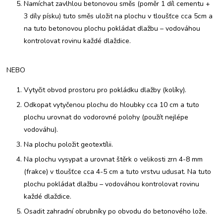
Namíchat zavlhlou betonovou směs (poměr 1 díl cementu +
3 díly písku) tuto směs uložit na plochu v tloušťce cca 5cm a
na tuto betonovou plochu pokládat dlažbu – vodováhou
kontrolovat rovinu každé dlaždice.
NEBO
Vytyčit obvod prostoru pro pokládku dlažby (kolíky).
Odkopat vytyčenou plochu do hloubky cca 10 cm a tuto
plochu urovnat do vodorovné polohy (použít nejlépe
vodováhu).
Na plochu položit geotextílii.
Na plochu vysypat a urovnat štěrk o velikosti zrn 4-8 mm
(frakce) v tloušťce cca 4-5 cm a tuto vrstvu udusat. Na tuto
plochu pokládat dlažbu – vodováhou kontrolovat rovinu
každé dlaždice.
Osadit zahradní obrubníky po obvodu do betonového lože.