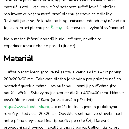
Protože je pro nás (a finančně pro vás – naše doprava, dovoz
hrách
materiálu atd – vše, co v místě seženete určitě levněji) obtížné
realizovat ve vašem místě hrací plochu šachovnice z dlažby.
Rozhodli jsme se, že k nám na blog umístíme jednoduchý návod na
to, jak si hrací plochu pro
Šachy
– šachovnici –
vytvořit svépomocí
.
Jde o možné řešení, nápadů bude jistě více, neváhejte
experimentovat nebo se poradit jinde :).
Materiál
Dlažba o rozměrech (pro velké šachy a velkou dámu – viz popis):
200x200x60 mm. Takováto dlažba je vhodná pro průměry našich
herních figurek a máme ji ozkoušenou – sami ji používáme (lze
použít i větší – Svitavy mají dokonce dlažbu 400×400 mm). Nám se
osvědčilo provedení
Karo
(antracitová a přírodní):
https://www.best.cz/karo
, ale můžete zkusit jinou s podobnými
rozměry – tedy cca 20×20 cm. Obvykle k sehnání ve stavebninách
nebo přímo u výrobce Best (pobočky po celé ČR). Barevné
provedení šachovnice – světlá a tmavá barva. Celkem 32 ks pro