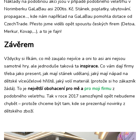
Náklady na podobnou akci jsou v případě podobného veletrhu v
Norimberku GaLaBau asi 200tis. Kč. Stánek, poplatky, ubytování,
propagace…, kde nám například na GaLaBau pomohla dotace od
CzechTrade. Přesto jsme viděli opět spoustu českých firem (Detoa,
Merkur, Kovap,…), a to je fajn!
Závěrem
Vždycky si říkám, co mě zaujalo nejvíce a oni to asi ani nejsou
samotné hry, ale jednoduše taková ta
inspirace.
Co vám dají firmy
třeba jako present, jak mají stánek udělaný, jaký mají nápad na
dětské víceúčelové hřiště, jaký volí materiál (protože si ho zákazník
žádá). To je
největší obohacení pro mě a
pro moji firmu
z
podobného veletrhu. Tak v roce 2017 samozřejmě opět nebudeme
chybět – protože chceme být tam, kde se prezentují novinky z
dětského zboží.