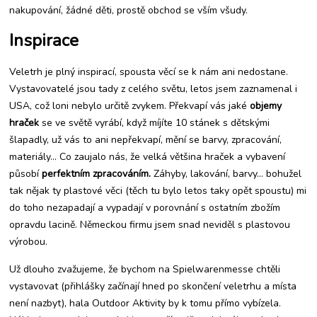
nakupování, žádné děti, prostě obchod se vším všudy.
Inspirace
Veletrh je plný inspirací, spousta věcí se k nám ani nedostane.
Vystavovatelé jsou tady z celého světu, letos jsem zaznamenal i
USA, což loni nebylo určitě zvykem. Překvapí vás jaké
objemy
hraček
se ve světě vyrábí, když míjíte 10 stánek s dětskými
šlapadly, už vás to ani nepřekvapí, mění se barvy, zpracování,
materiály… Co zaujalo nás, že velká většina hraček a vybavení
působí
perfektním zpracováním.
Záhyby, lakování, barvy… bohužel
tak nějak ty plastové věci (těch tu bylo letos taky opět spoustu) mi
do toho nezapadají a vypadají v porovnání s ostatním zbožím
opravdu lacině. Německou firmu jsem snad neviděl s plastovou
výrobou.
Už dlouho zvažujeme, že bychom na Spielwarenmesse chtěli
vystavovat (přihlášky začínají hned po skončení veletrhu a místa
není nazbyt), hala Outdoor Aktivity by k tomu přímo vybízela.