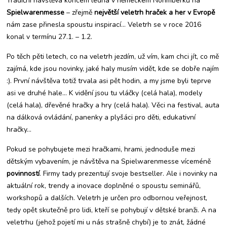
Tradiční návštěva koncem ledna v německém Norimberku na
hrách
Spielwarenmesse
– zřejmě
největší veletrh hraček a her v Evropě
nám zase přinesla spoustu inspirací… Veletrh se v roce 2016
konal v termínu 27.1. – 1.2.
Po těch pěti letech, co na veletrh jezdím, už vím, kam chci jít, co mě
zajímá, kde jsou novinky, jaké haly musím vidět, kde se dobře najím
:). První návštěva totiž trvala asi pět hodin, a my jsme byli teprve
asi ve druhé hale… K vidění jsou tu vláčky (celá hala), modely
(celá hala), dřevěné hračky a hry (celá hala). Věci na festival, auta
na dálková ovládání, panenky a plyšáci pro děti, edukativní
hračky…
Pokud se pohybujete mezi hračkami, hrami, jednoduše mezi
dětským vybavením, je návštěva na Spielwarenmesse víceméně
povinností
. Firmy tady prezentují svoje bestseller. Ale i novinky na
aktuální rok, trendy a inovace doplněné o spoustu seminářů,
workshopů a dalších. Veletrh je určen pro odbornou veřejnost,
tedy opět skutečně pro lidi, kteří se pohybují v dětské branži. A na
veletrhu (jehož pojetí mi u nás strašně chybí) je to znát, žádné