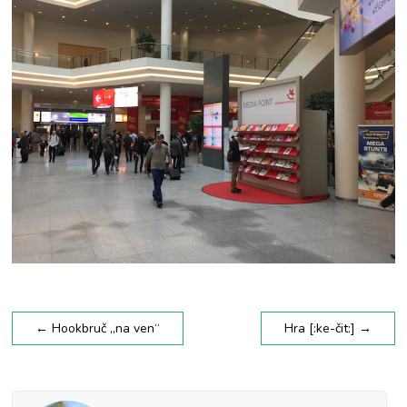
←
Hookbruč „na ven“
Hra [:ke-čit:]
→