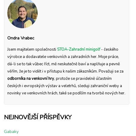
Ondra Vrabec
Jsem majitelem společnosti
STOA-Zahradní minigolf
- českého
výrobce a dodavatele venkovních a zahradních her. Moje práce,
dá-li se to tak vůbec říct, mě neskutečně baví a naplňuje a pevně
věřím, že je to vidět i v přístupu k našim zákazníkům. Považuji se za
odborníka na venkovní hry
, protože se pravidelně účastním
českých i evropských výstav a veletrhů, sleduji zahraniční weby a
novinky ve venkovních hrách, také se podílím na tvorbě nových her.
NEJNOVĚJŠÍ PŘÍSPĚVKY
Gabaky