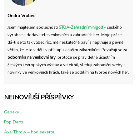
Ondra Vrabec
Jsem majitelem společnosti
STOA-Zahradní minigolf
- českého
výrobce a dodavatele venkovních a zahradních her. Moje práce,
dá-li se to tak vůbec říct, mě neskutečně baví a naplňuje a pevně
věřím, že je to vidět i v přístupu k našim zákazníkům. Považuji se za
odborníka na venkovní hry
, protože se pravidelně účastním
českých i evropských výstav a veletrhů, sleduji zahraniční weby a
novinky ve venkovních hrách, také se podílím na tvorbě nových her.
NEJNOVĚJŠÍ PŘÍSPĚVKY
Gabaky
Pop Darts
Axe Throw – hod sekerou