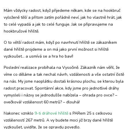
hrách
Mám vždycky radost, když přijedeme někam, kde se na hookbruč
vyloženě těší a přitom zatím pořádně neví, jak ho vlastně hrát, jak
to celé vypadá a jak to celé funguje. Jak se připravujeme na
hookbručové hřiště.
O to větší radost mám, když po navrhnutí hřiště se zákazníkem
dané hřiště projdeme a on má jako první možnost si hřiště
vyzkoušet… a usmívá se a hra ho baví!
Poslední realizace probíhala na Vysočině. Zákazník nám věřil, že
víme co děláme a tak nechal návrh, vzdálenosti a vše ostatní čistě
na nás. My jsme naoplátku dostali krásnou plochu, se kterou byla
radost pracovat. Spontánní akce, kdy jsme pro jednotlivé dráhy
vymysleli i názvy se jednodušše nabízela – ohrada pro ovce? –
ovečková! vzdálenost 60 metrů? – dlouhá!
Nakonec vzniklo
9-ti dráhové hřiště
s PARem 25 s celkovou
vzdáleností 267 metrů. A vy budete moci již brzy dané hřiště
vyzkoušet, uvidíte, že se opravdu povedlo.