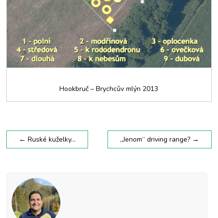
Hookbruč – Brychcův mlýn 2013
←
Ruské kuželky…
„Jenom“ driving range?
→