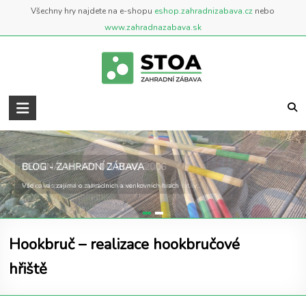
Skip
Všechny hry najdete na e-shopu
eshop.zahradnizabava.cz
nebo
to
www.zahradnazabava.sk
content
Zahradní
Zábava
..::
BLOG - ZAHRADNÍ ZÁBAVA
ORIGINÁLNÍ HRY OD ROKU 2006
BLOG
Vše co vás zajímá o zahradních a venkovních hrách
Rádi vám poradíme, natáčíme videa, fotíme vlastní fotky...
::..
Blog
Hookbruč – realizace hookbručové
o
zahradních
hřiště
a
venkovních