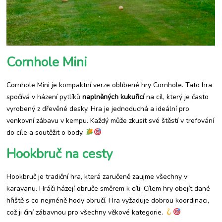
Cornhole Mini
Cornhole Mini je kompaktní verze oblíbené hry Cornhole. Tato hra
spočívá v házení pytlíků
naplněných kukuřicí
na cíl, který je často
vyrobený z dřevěné desky. Hra je jednoduchá a ideální pro
venkovní zábavu v kempu. Každý může zkusit své štěstí v trefování
do cíle a soutěžit o body.
Hookbruč na cesty
Hookbruč je tradiční hra, která zaručeně zaujme všechny v
karavanu. Hráči házejí obruče směrem k cíli. Cílem hry obejít dané
hřiště s co nejméně hody obručí. Hra vyžaduje dobrou koordinaci,
což ji činí zábavnou pro všechny věkové kategorie.