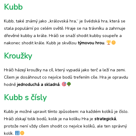
Kubb
Kubb, také známý jako „královská hra,“ je švédská hra, která se
stala populární po celém světě. Hraje se na trávníku a zahrnuje
dřevěné kubby a krále. Hráči se snaží shodit kubby soupeře a
nakonec shodit krále. Kubb je skvělou
týmovou hrou
.
Kroužky
Hráči házejí kroužky na cíl, který vypadá jako terč a leží na zemi.
Cílem je dosáhnout co nejvíce bodů trefením cíle. Hra je opravdu
hodně
jednoduchá a skladná
.
Kubb s čísly
Kubb je možné upravit tímto způsobem: na každém kolíků je číslo.
Hráči získají tolik bodů, kolik je na kolíku Hra je
strategická
,
protože není vždy cílem shodit co nejvíce kolíků, ale ten správný
kolík.