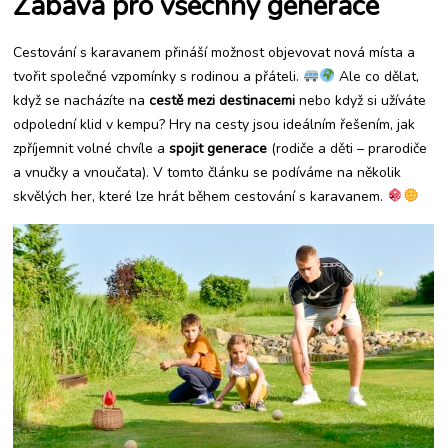
Zábava pro všechny generace
hrách
Cestování s karavanem přináší možnost objevovat nová místa a
tvořit společné vzpomínky s rodinou a přáteli.
Ale co dělat,
když se nacházíte na
cestě mezi destinacemi
nebo když si užíváte
odpolední klid v kempu? Hry na cesty jsou ideálním řešením, jak
zpříjemnit volné chvíle a
spojit generace
(rodiče a děti – prarodiče
a vnučky a vnoučata). V tomto článku se podíváme na několik
skvělých her, které lze hrát během cestování s karavanem.