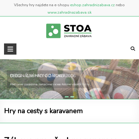
Skip
Všechny hry najdete na e-shopu
eshop.zahradnizabava.cz
nebo
to
www.zahradnazabava.sk
content
Zahradní
Zábava
..::
BLOG - ZAHRADNÍ ZÁBAVA
ORIGINÁLNÍ HRY OD ROKU 2006
BLOG
Vše co vás zajímá o zahradních a venkovních hrách
Rádi vám poradíme, natáčíme videa, fotíme vlastní fotky...
::..
Blog
Hry na cesty s karavanem
o
zahradních
a
venkovních