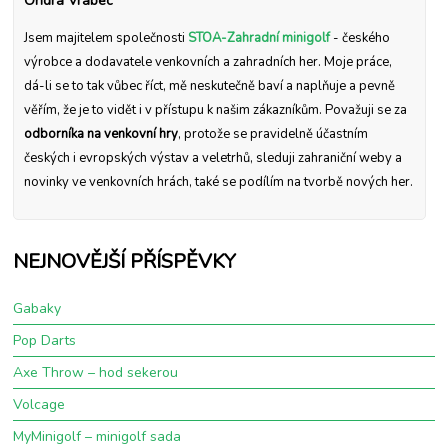
Ondra Vrabec
Jsem majitelem společnosti
STOA-Zahradní minigolf
- českého
výrobce a dodavatele venkovních a zahradních her. Moje práce,
dá-li se to tak vůbec říct, mě neskutečně baví a naplňuje a pevně
věřím, že je to vidět i v přístupu k našim zákazníkům. Považuji se za
odborníka na venkovní hry
, protože se pravidelně účastním
českých i evropských výstav a veletrhů, sleduji zahraniční weby a
novinky ve venkovních hrách, také se podílím na tvorbě nových her.
NEJNOVĚJŠÍ PŘÍSPĚVKY
Gabaky
Pop Darts
Axe Throw – hod sekerou
Volcage
MyMinigolf – minigolf sada