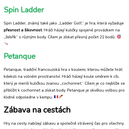
Spin Ladder
Spin Ladder, známý také jako „Ladder Golf,“ je hra, která vyžaduje
přesnost a šikovnost
. Hráči házejí kuličky spojené provázkem na
„žebřík“ s různými body. Cílem je získat přesný počet 21 bodů.
Petanque
Petanque, tradiční francouzská hra s koulemi, kterou můžete hrát
kdekoli na volném prostranství. Hráči házejí koule směrem k cíli,
který je menší kuličkou zvanou „cochonnet.“ Cílem je co nejblíže se
přiblížit k cochonnet a získat body. Petanque je skvělou volbou pro
klidné odpoledne v kempu.
Zábava na cestách
Hry na cesty nabízejí zábavu a společně strávený čas pro všechny